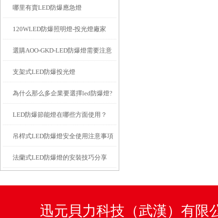
哪里有賣LED防爆應急燈
實施強制性產品認證（即CCC認證）
120WLED防爆照明燈-投光燈廠家
管理
選購AOO-GKD-LED防爆燈需要注意
支架式LED防爆投光燈
的事項
為什么那么多企業要選擇led防爆燈?
LED防爆節能燈在哪些方面使用？
吊桿式LED防爆燈安全使用注意事項
法蘭式LED防爆燈的安裝技巧分享
都有什么？
迅元貝力科技（武漢）有限公司咨