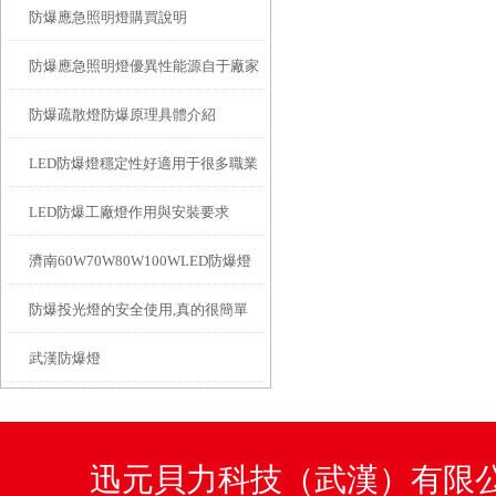
防爆應急照明燈購買說明
防爆應急照明燈優異性能源自于廠家
防爆疏散燈防爆原理具體介紹
精心的布局設計
LED防爆燈穩定性好適用于很多職業
LED防爆工廠燈作用與安裝要求
照明
濟南60W70W80W100WLED防爆燈
防爆投光燈的安全使用,真的很簡單
武漢防爆燈
迅元貝力科技（武漢）有限公司咨