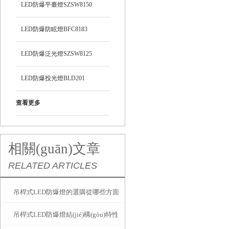
LED防爆平臺燈SZSW8150
LED防爆防眩燈BFC8183
LED防爆泛光燈SZSW8125
LED防爆投光燈BLD201
查看更多
相關(guān)文章
RELATED ARTICLES
吊桿式LED防爆燈的選購從哪些方面
吊桿式LED防爆燈結(jié)構(gòu)特性
考慮