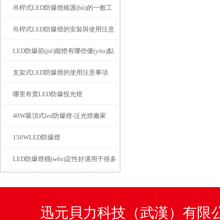
吊桿式LED防爆燈維護(hù)的一般工
分析
吊桿式LED防爆燈的安裝與使用注意
作步驟
LED防爆節(jié)能燈有哪些優(yōu)點
事項
支架式LED防爆燈的使用注意事項
哪里有賣LED防爆投光燈
40W吸頂式led防爆燈-泛光燈廠家
150WLED防爆燈
LED防爆燈穩(wěn)定性好適用于很多
職業(yè)照明
迅元貝力科技（武漢）有限公司咨