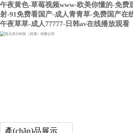
午夜黄色-草莓视频www-欧美你懂的-免费
射-91免费看国产-成人青青草-免费国产在
午夜草草-成人77777-日韩av在线播放观看
網(wǎng)站首頁(yè)
關(guān)于我們
產(chǎn)品展示
在線留言
聯(lián)系我們
產(chǎn)品展示