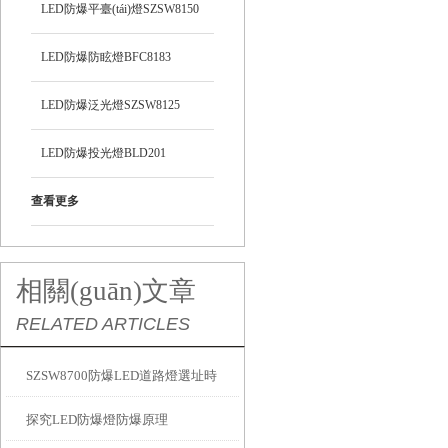
LED防爆平臺(tái)燈SZSW8150
LED防爆防眩燈BFC8183
LED防爆泛光燈SZSW8125
LED防爆投光燈BLD201
查看更多
相關(guān)文章
RELATED ARTICLES
SZSW8700防爆LED道路燈選址時
探究LED防爆燈防爆原理
(shí)需要注意事項(xiàng)