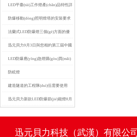
LED平臺(tái)工作燈產(chǎn)品特性詳
防爆移動(dòng)照明燈塔的安裝要求
解
法蘭式LED防爆燈三個(gè)方面的優
詳解
迅元貝力9月3日與您相約第三屆中國
(yōu)點(diǎn)介紹
LED防爆應(yīng)急燈購(gòu)買(mǎi)
(guó)石油機(jī)械展覽會(huì)
防眩燈
要點(diǎn)
建造隧道的工程隊(duì)伍需要使用
迅元貝力新款LED防爆節(jié)能燈8月
LED防爆燈嗎
份投產(chǎn)
迅元貝力科技（武漢）有限公司咨詢(x