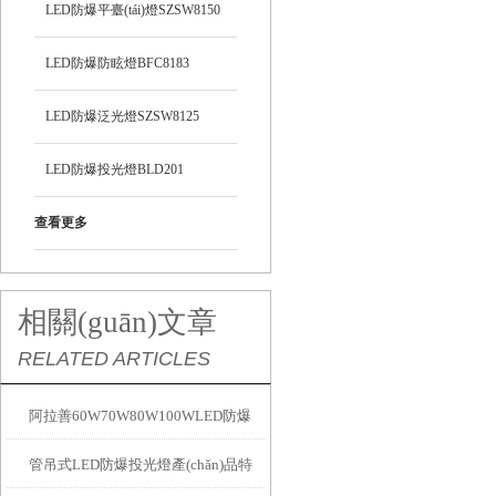
LED防爆平臺(tái)燈SZSW8150
LED防爆防眩燈BFC8183
LED防爆泛光燈SZSW8125
LED防爆投光燈BLD201
查看更多
相關(guān)文章
RELATED ARTICLES
阿拉善60W70W80W100WLED防爆
管吊式LED防爆投光燈產(chǎn)品特
燈