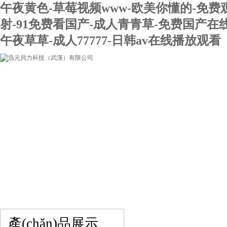
午夜黄色-草莓视频www-欧美你懂的-免费
射-91免费看国产-成人青青草-免费国产在
午夜草草-成人77777-日韩av在线播放观看
網(wǎng)站首頁(yè)
關(guān)于我們
產(chǎn)品展示
在線留言
聯(lián)系我們
產(chǎn)品展示