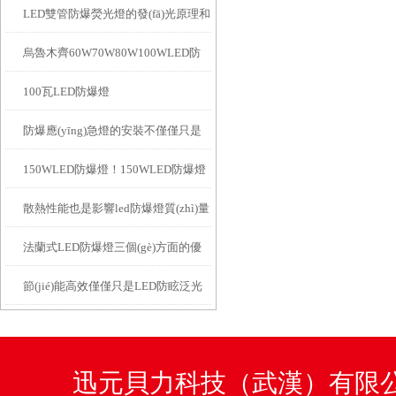
LED雙管防爆熒光燈的發(fā)光原理和
色
烏魯木齊60W70W80W100WLED防
LED燈管不一樣
100瓦LED防爆燈
爆燈
防爆應(yīng)急燈的安裝不僅僅只是
150WLED防爆燈！150WLED防爆燈
為了應(yīng)付檢查
散熱性能也是影響led防爆燈質(zhì)量
廠家、價(jià)格
法蘭式LED防爆燈三個(gè)方面的優
的一大關(guān)鍵
節(jié)能高效僅僅只是LED防眩泛光
(yōu)點(diǎn)介紹
燈諸多優(yōu)點(diǎn)之一
迅元貝力科技（武漢）有限公司咨