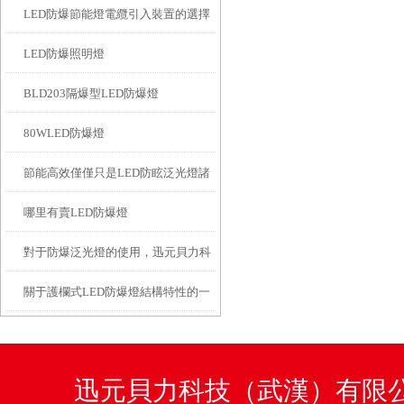
LED防爆節能燈電纜引入裝置的選擇
LED防爆照明燈
和設計要求
BLD203隔爆型LED防爆燈
80WLED防爆燈
節能高效僅僅只是LED防眩泛光燈諸
哪里有賣LED防爆燈
多優點之一
對于防爆泛光燈的使用，迅元貝力科
關于護欄式LED防爆燈結構特性的一
技有話說
些說明
迅元貝力科技（武漢）有限公司咨