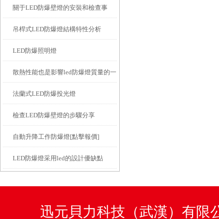
關于LED防爆壁燈的安裝和檢查事
吊桿式LED防爆燈結構特性分析
項，有這些需要注意的方面
LED防爆照明燈
散熱性能也是影響led防爆燈質量的一
法蘭式LED防爆投光燈
大關鍵
檢查LED防爆壁燈的步驟分享
自動升降工作防爆燈[點擊報價]
LED防爆燈采用led的設計優缺點
迅元貝力科技（武漢）有限公司咨