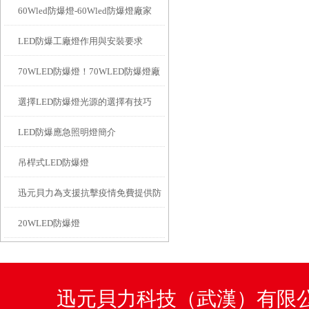
60Wled防爆燈-60Wled防爆燈廠家
LED防爆工廠燈作用與安裝要求
70WLED防爆燈！70WLED防爆燈廠
選擇LED防爆燈光源的選擇有技巧
家、價格
LED防爆應急照明燈簡介
吊桿式LED防爆燈
迅元貝力為支援抗擊疫情免費提供防
20WLED防爆燈
爆燈
迅元貝力科技（武漢）有限公司咨