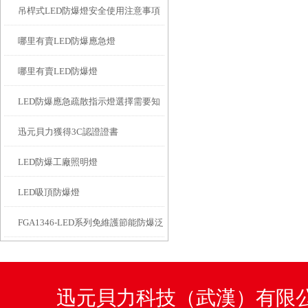
吊桿式LED防爆燈安全使用注意事項
哪里有賣LED防爆應急燈
都有什么？
哪里有賣LED防爆燈
LED防爆應急疏散指示燈選擇需要知
迅元貝力獲得3C認證證書
道這幾方面
LED防爆工廠照明燈
LED吸頂防爆燈
FGA1346-LED系列免維護節能防爆泛
光燈在防爆照明常見的防爆等級的
迅元貝力科技（武漢）有限公司咨