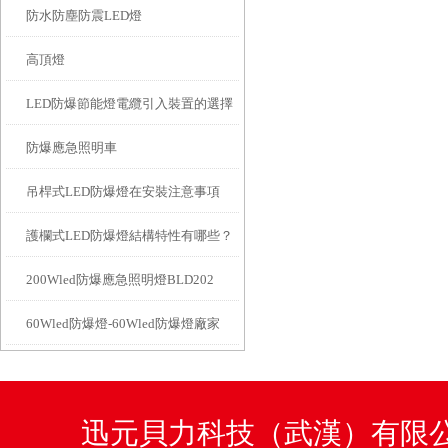
防水防塵防震LED燈
高頂燈
LED防爆節能燈電纜引入裝置的選擇
防爆應急照明車
和設計要求
吊桿式LED防爆燈在安裝注意事項
護欄式LED防爆燈結構特性有哪些？
200Wled防爆應急照明燈BLD202
60Wled防爆燈-60Wled防爆燈廠家
迅元貝力科技（武漢）有限公司咨